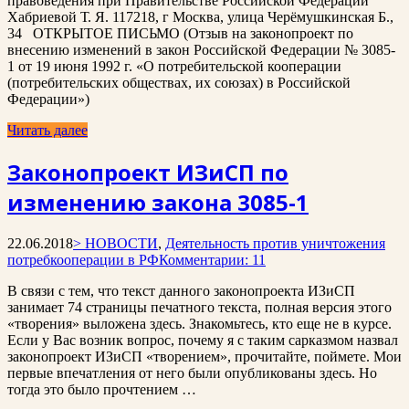
правоведения при Правительстве Российской Федерации
Хабриевой Т. Я. 117218, г Москва, улица Черёмушкинская Б.,
34 ОТКРЫТОЕ ПИСЬМО (Отзыв на законопроект по
внесению изменений в закон Российской Федерации № 3085-
1 от 19 июня 1992 г. «О потребительской кооперации
(потребительских обществах, их союзах) в Российской
Федерации»)
Читать далее
Законопроект ИЗиСП по
изменению закона 3085-1
22.06.2018
> НОВОСТИ
,
Деятельность против уничтожения
потребкооперации в РФ
Комментарии: 11
В связи с тем, что текст данного законопроекта ИЗиСП
занимает 74 страницы печатного текста, полная версия этого
«творения» выложена здесь. Знакомьтесь, кто еще не в курсе.
Если у Вас возник вопрос, почему я с таким сарказмом назвал
законопроект ИЗиСП «творением», прочитайте, поймете. Мои
первые впечатления от него были опубликованы здесь. Но
тогда это было прочтением …