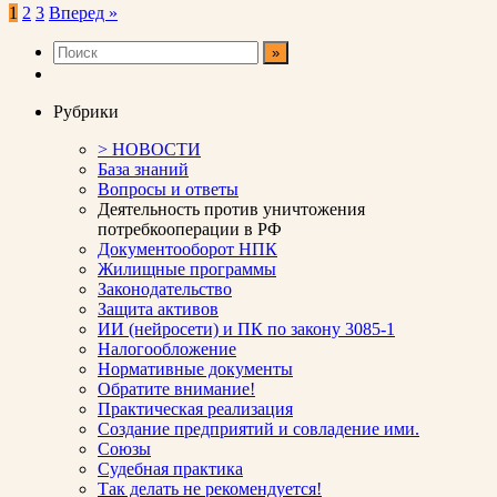
Пагинация
1
2
3
Вперед »
записей
Рубрики
> НОВОСТИ
База знаний
Вопросы и ответы
Деятельность против уничтожения
потребкооперации в РФ
Документооборот НПК
Жилищные программы
Законодательство
Защита активов
ИИ (нейросети) и ПК по закону 3085-1
Налогообложение
Нормативные документы
Обратите внимание!
Практическая реализация
Создание предприятий и совладение ими.
Союзы
Судебная практика
Так делать не рекомендуется!