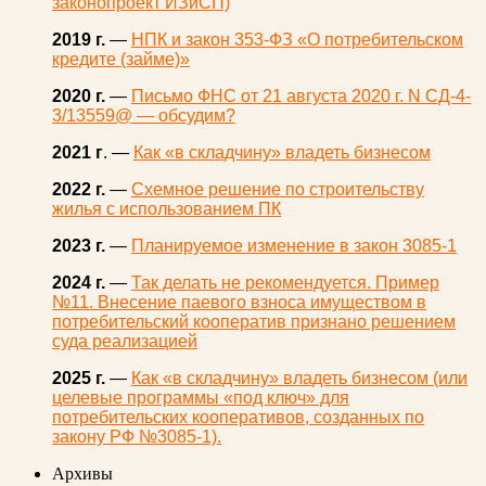
законопроект ИЗиСП)
2019 г.
—
НПК и закон 353-ФЗ «О потребительском
кредите (займе)»
2020 г.
—
Письмо ФНС от 21 августа 2020 г. N СД-4-
3/13559@ — обсудим?
2021 г
. —
Как «в складчину» владеть бизнесом
2022 г.
—
Схемное решение по строительству
жилья с использованием ПК
2023 г.
—
Планируемое изменение в закон 3085-1
2024 г.
—
Так делать не рекомендуется. Пример
№11. Внесение паевого взноса имуществом в
потребительский кооператив признано решением
суда реализацией
2025 г.
—
Как «в складчину» владеть бизнесом (или
целевые программы «под ключ» для
потребительских кооперативов, созданных по
закону РФ №3085-1).
Архивы