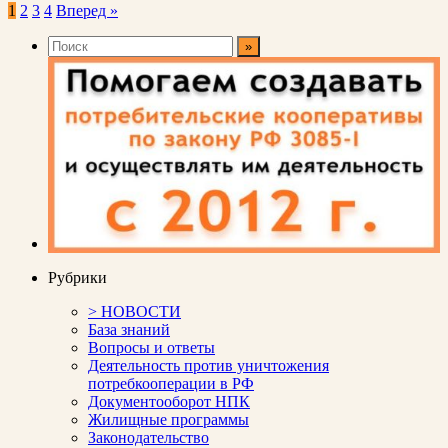
Пагинация
1
2
3
4
Вперед »
записей
Рубрики
> НОВОСТИ
База знаний
Вопросы и ответы
Деятельность против уничтожения
потребкооперации в РФ
Документооборот НПК
Жилищные программы
Законодательство