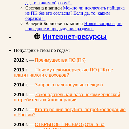
да, то, каким образом?
Светлана
к записи
Можно ли исключить пайщика
из ПК без его согласия? Если да, то, каким
образом?
Валерий Борисович
к записи
Новые вопросы, не
вошедшие в предыдущие разделы.
🟠
Интернет-ресурсы
Популярные темы по годам:
2012 г.
—
Преимущества ПО (ПК)
2013 г
. —
Почему некоммерческие ПО (ПК) не
платят налоги с доходов?
2014 г.
—
Запрос в налоговую инспекцию
2016 г.
—
Законодательная база некоммерческой
потребительской кооперации
2017 г.
—
Кто-то решил погубить потребкооперацию
в России?
2018 г.
—
ОТКРЫТОЕ ПИСЬМО (Отзыв на