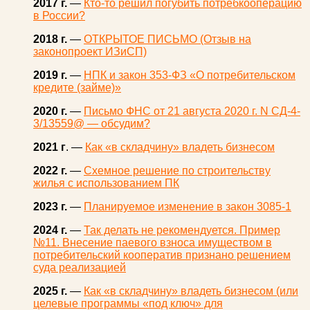
2017 г.
—
Кто-то решил погубить потребкооперацию
в России?
2018 г.
—
ОТКРЫТОЕ ПИСЬМО (Отзыв на
законопроект ИЗиСП)
2019 г.
—
НПК и закон 353-ФЗ «О потребительском
кредите (займе)»
2020 г.
—
Письмо ФНС от 21 августа 2020 г. N СД-4-
3/13559@ — обсудим?
2021 г
. —
Как «в складчину» владеть бизнесом
2022 г.
—
Схемное решение по строительству
жилья с использованием ПК
2023 г.
—
Планируемое изменение в закон 3085-1
2024 г.
—
Так делать не рекомендуется. Пример
№11. Внесение паевого взноса имуществом в
потребительский кооператив признано решением
суда реализацией
2025 г.
—
Как «в складчину» владеть бизнесом (или
целевые программы «под ключ» для