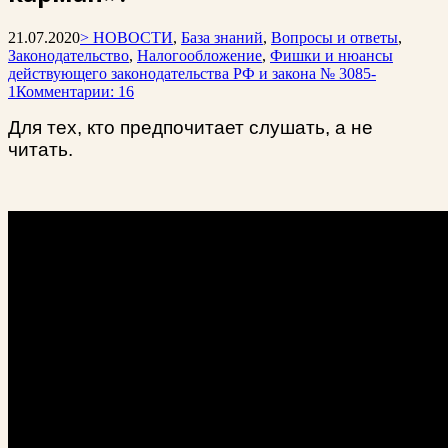
21.07.2020
> НОВОСТИ
,
База знаний
,
Вопросы и ответы
,
Законодательство
,
Налогообложение
,
Фишки и нюансы
действующего законодательства РФ и закона № 3085-
1
Комментарии: 16
Для тех, кто предпочитает слушать, а не
читать.