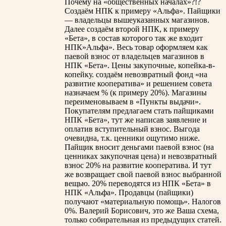
Почему на «общественных началах»?!?
Создаём НПК к примеру «Альфа». Пайщики
— владельцы вышеуказанных магазинов.
Далее создаём второй НПК, к примеру
«Бета», в состав которого так же входит
НПК»Альфа». Весь товар оформляем как
паевой взнос от владельцев магазинов в
НПК «Бета». Цены закупочные, копейка-в-
копейку. создаём невозвратный фонд «на
развитие кооператива» и решением совета
назначаем % (к примеру 20%). Магазины
переименовываем в «Пункты выдачи».
Покупателям предлагаем стать пайщиками
НПК «Бета», тут же написав заявление и
оплатив вступительный взнос. Выгода
очевидна, т.к. ценники ощутимо ниже.
Пайщик вносит деньгами паевой взнос (на
ценниках закупочная цена) и невозвратный
взнос 20% на развитие кооператива. И тут
же возвращает свой паевой взнос выбранной
вещью. 20% переводятся из НПК «Бета» в
НПК «Альфа». Продавцы (пайщики)
получают «материальную помощь». Налогов
0%. Валерий Борисович, это же Ваша схема,
только собирательная из предыдущих статей.