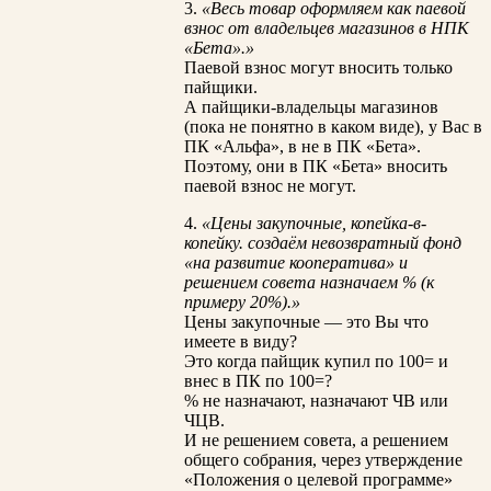
3.
«Весь товар оформляем как паевой
взнос от владельцев магазинов в НПК
«Бета».»
Паевой взнос могут вносить только
пайщики.
А пайщики-владельцы магазинов
(пока не понятно в каком виде), у Вас в
ПК «Альфа», в не в ПК «Бета».
Поэтому, они в ПК «Бета» вносить
паевой взнос не могут.
4.
«Цены закупочные, копейка-в-
копейку. создаём невозвратный фонд
«на развитие кооператива» и
решением совета назначаем % (к
примеру 20%).»
Цены закупочные — это Вы что
имеете в виду?
Это когда пайщик купил по 100= и
внес в ПК по 100=?
% не назначают, назначают ЧВ или
ЧЦВ.
И не решением совета, а решением
общего собрания, через утверждение
«Положения о целевой программе»