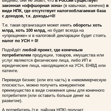
Видимо, они не знают, что
в России существует
законная «оффшорная зона»
(в кавычках, конечно)
в
виде НПК, где отсутствует налогооблагаемая база
с доходов, т.к. доходы=0!
Т.е. такая организация может иметь
обороты хоть
млрд, хоть 100 млрд,
но будет всегда на
«упрощенке» и в налоговой декларации будет стоять
налог по УСН = 0!
Подойдёт
любой проект, где конечным
потребителем
продукции, товаров, имущества или
услуг являются физические лица, либо ИП и
юридические лица, находящиеся на УСН, ЕНВД или
патенте.
Переведя бизнес (или его часть) в «некоммерческую
плоскость», можно получить конкурентное
преимущество в виде снижения цены для конечного
потребителя (или оставить больше денег на
развитие).
А потребитель (т.е. пайщик НПК) получит