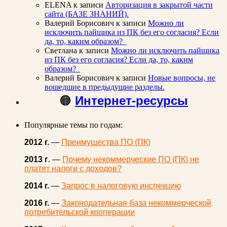
ELENA
к записи
Авторизация в закрытой части
сайта (БАЗЕ ЗНАНИЙ).
Валерий Борисович
к записи
Можно ли
исключить пайщика из ПК без его согласия? Если
да, то, каким образом?
Светлана
к записи
Можно ли исключить пайщика
из ПК без его согласия? Если да, то, каким
образом?
Валерий Борисович
к записи
Новые вопросы, не
вошедшие в предыдущие разделы.
🟠
Интернет-ресурсы
Популярные темы по годам:
2012 г.
—
Преимущества ПО (ПК)
2013 г
. —
Почему некоммерческие ПО (ПК) не
платят налоги с доходов?
2014 г.
—
Запрос в налоговую инспекцию
2016 г.
—
Законодательная база некоммерческой
потребительской кооперации