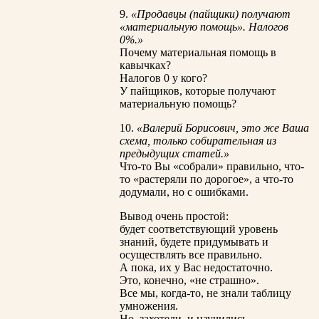
9.
«Продавцы (пайщики) получают
«материальную помощь». Налогов
0%.»
Почему материальная помощь в
кавычках?
Налогов 0 у кого?
У пайщиков, которые получают
материальную помощь?
10.
«Валерий Борисович, это же Ваша
схема, только собирательная из
предыдущих статей.»
Что-то Вы «собрали» правильно, что-
то «растеряли по дорогое», а что-то
додумали, но с ошибками.
Вывод очень простой:
будет соответствующий уровень
знаний, будете придумывать и
осуществлять все правильно.
А пока, их у Вас недостаточно.
Это, конечно, «не страшно».
Все мы, когда-то, не знали таблицу
умножения.
Но, захотели, и научились.