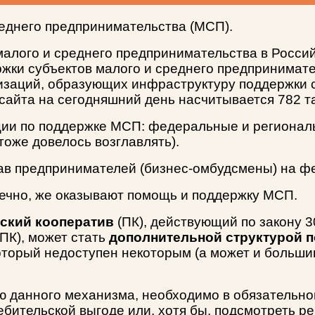
реднего предпринимательства (МСП).
алого и среднего предпринимательства в Россий
жки субъектов малого и среднего предпринимате
заций, образующих инфраструктуру поддержки с
 сайта на сегодняшний день насчитывается 782 т
ии по поддержке МСП: федеральные и региональн
оже довелось возглавлять).
рав предпринимателей (бизнес-омбудсмены) на ф
онечно, же оказывают помощь и поддержку МСП.
ский кооператив
(ПК), действующий по закону
ПК), может стать
дополнительной структурой 
торый недоступен некоторым (а может и большин
ю данного механизма, необходимо в обязательно
ебительской выгоде или, хотя бы, подсмотреть р