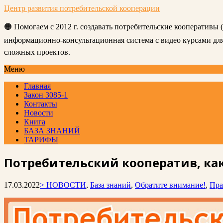
Центр развития потребительской кооперации
🟠 Помогаем с 2012 г. создавать потребительские кооперативы
информационно-консультационная система с видео курсами д
сложных проектов.
Меню
Главная
Закон 3085-1
Контакты
Новости
Книга
БАЗА ЗНАНИЙ
ТАРИФЫ
Потребительский кооператив, ка
17.03.2022
> НОВОСТИ
,
База знаний
,
Обратите внимание!
,
Пра