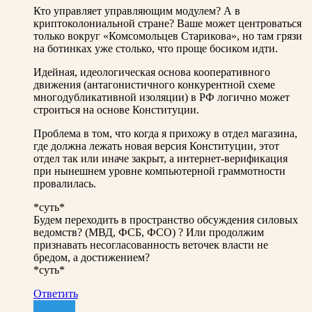
Кто управляет управляющим модулем? А в
криптоколониальной стране? Ваше может центроваться
только вокруг «Комсомольцев Старикова», но там грязи
на ботинках уже столько, что проще босиком идти.
Идейная, идеологическая основа кооперативного
движения (антагонистичного конкурентной схеме
многодубликативной изоляции) в РФ логично может
строиться на основе Конституции.
Проблема в том, что когда я прихожу в отдел магазина,
где должна лежать новая версия Конституции, этот
отдел так или иначе закрыт, а интернет-верификация
при нынешнем уровне компьютерной граммотности
провалилась.
*суть*
Будем переходить в пространство обсуждения силовых
ведомств? (МВД, ФСБ, ФСО) ? Или продолжим
признавать несогласованность веточек власти не
бредом, а достижением?
*суть*
Ответить