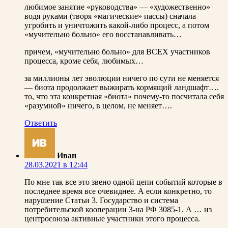
любимое занятие «руководства» — «художественно»
водя руками (творя «магические» пассы) сначала
угробить и уничтожить какой-либо процесс, а потом
«мучительно больно» его восстанавливать…
причем, «мучительно больно» для ВСЕХ участников
процесса, кроме себя, любимых…
за миллионы лет эволюции ничего по сути не меняется
— биота продолжает выжирать кормящий ландшафт….
то, что эта конкретная «биота» почему-то посчитала себя
«разумной» ничего, в целом, не меняет….
Ответить
Иван
28.03.2021 в 12:44
По мне так все это звено одной цепи событий которые в
последнее время все очевиднее. А если конкретно, то
нарушение Статьи 3. Государство и система
потребительской кооперации З-на РФ 3085-1. А … из
центросоюза активные участники этого процесса.