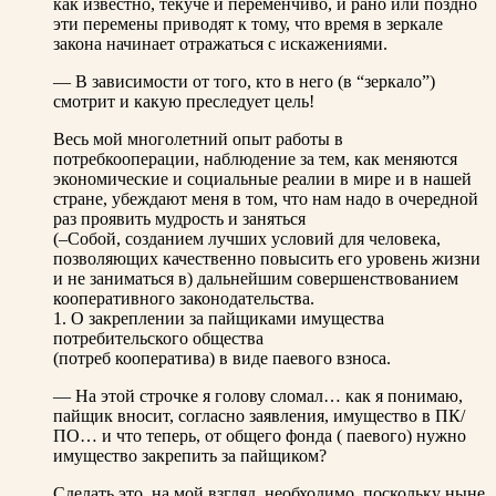
как известно, текуче и переменчиво, и рано или поздно
эти перемены приводят к тому, что время в зеркале
закона начинает отражаться с искажениями.
— В зависимости от того, кто в него (в “зеркало”)
смотрит и какую преследует цель!
Весь мой многолетний опыт работы в
потребкооперации, наблюдение за тем, как меняются
экономические и социальные реалии в мире и в нашей
стране, убеждают меня в том, что нам надо в очередной
раз проявить мудрость и заняться
(–Собой, созданием лучших условий для человека,
позволяющих качественно повысить его уровень жизни
и не заниматься в) дальнейшим совершенствованием
кооперативного законодательства.
1. О закреплении за пайщиками имущества
потребительского общества
(потреб кооператива) в виде паевого взноса.
— На этой строчке я голову сломал… как я понимаю,
пайщик вносит, согласно заявления, имущество в ПК/
ПО… и что теперь, от общего фонда ( паевого) нужно
имущество закрепить за пайщиком?
Сделать это, на мой взгляд, необходимо, поскольку ныне