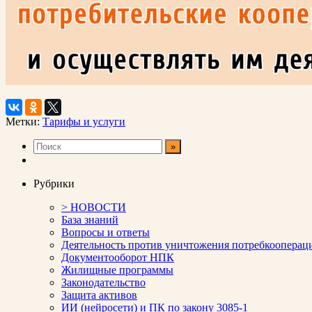
Метки:
Тарифы и услуги
Рубрики
> НОВОСТИ
База знаний
Вопросы и ответы
Деятельность против уничтожения потребкооперац
Документооборот НПК
Жилищные программы
Законодательство
Защита активов
ИИ (нейросети) и ПК по закону 3085-1