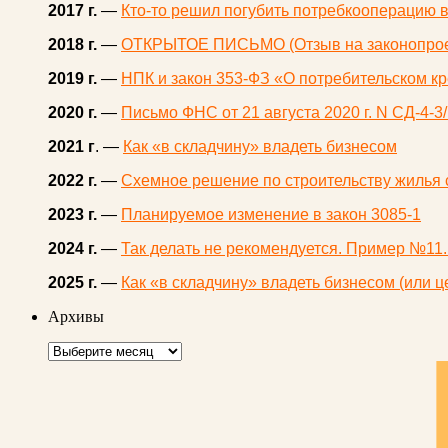
2017 г.
—
Кто-то решил погубить потребкооперацию 
2018 г.
—
ОТКРЫТОЕ ПИСЬМО (Отзыв на законопро
2019 г.
—
НПК и закон 353-ФЗ «О потребительском кр
2020 г.
—
Письмо ФНС от 21 августа 2020 г. N СД-4-
2021 г
. —
Как «в складчину» владеть бизнесом
2022 г.
—
Схемное решение по строительству жилья 
2023 г.
—
Планируемое изменение в закон 3085-1
2024 г.
—
Так делать не рекомендуется. Пример №11
2025 г.
—
Как «в складчину» владеть бизнесом (или 
Архивы
Архивы