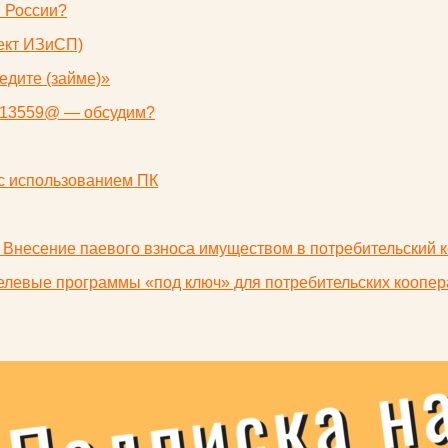
в России?
ект ИЗиСП)
едите (займе)»
3/13559@ — обсудим?
с использованием ПК
. Внесение паевого взноса имуществом в потребительский
целевые программы «под ключ» для потребительских коопер