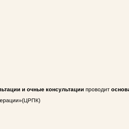
льтации
и очные консультации
проводит
основ
перации»(ЦРПК)