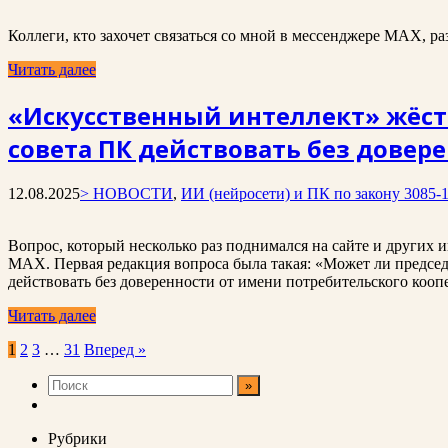
Коллеги, кто захочет связаться со мной в мессенджере MAX, 
Читать далее
«Искусственный интеллект» жёстк
совета ПК действовать без довер
12.08.2025
> НОВОСТИ
,
ИИ (нейросети) и ПК по закону 3085-
Вопрос, который несколько раз поднимался на сайте и других 
MAX. Первая редакция вопроса была такая: «Может ли председ
действовать без доверенности от имени потребительского коо
Читать далее
Пагинация
1
2
3
…
31
Вперед »
записей
Рубрики