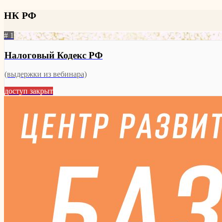
НК РФ
# 1
Налоговый Кодекс РФ
(выдержки из вебинара)
доступ закрыт