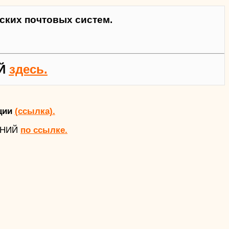
ких почтовых систем.
Й
здесь.
ции
(ссылка).
АНИЙ
по ссылке.