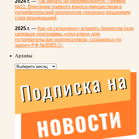
2024 г.
—
Так делать не рекомендуется. Пример
№11. Внесение паевого взноса имуществом в
потребительский кооператив признано решением
суда реализацией
2025 г.
—
Как «в складчину» владеть бизнесом (или
целевые программы «под ключ» для
потребительских кооперативов, созданных по
закону РФ №3085-1).
Архивы
Архивы