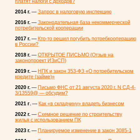
платят налоги с доходов?
2014 г.
—
Запрос в налоговую инспекцию
2016 г.
—
Законодательная база некоммерческой
потребительской кооперации
2017 г.
—
Кто-то решил погубить потребкооперацию
в России?
2018 г.
—
ОТКРЫТОЕ ПИСЬМО (Отзыв на
законопроект ИЗиСП)
2019 г.
—
НПК и закон 353-ФЗ «О потребительском
кредите (займе)»
2020 г.
—
Письмо ФНС от 21 августа 2020 г. N СД-4-
3/13559@ — обсудим?
2021 г
. —
Как «в складчину» владеть бизнесом
2022 г.
—
Схемное решение по строительству
жилья с использованием ПК
2023 г.
—
Планируемое изменение в закон 3085-1