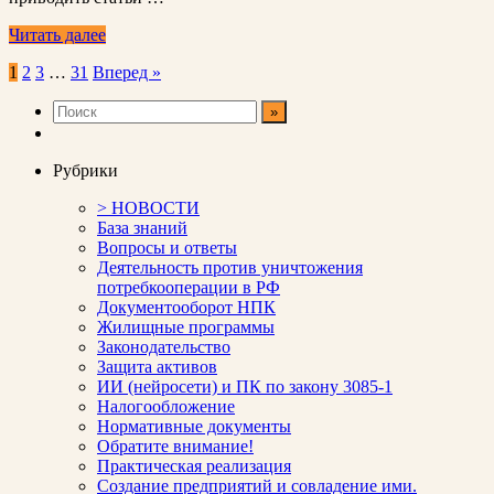
Читать далее
Пагинация
1
2
3
…
31
Вперед »
записей
Рубрики
> НОВОСТИ
База знаний
Вопросы и ответы
Деятельность против уничтожения
потребкооперации в РФ
Документооборот НПК
Жилищные программы
Законодательство
Защита активов
ИИ (нейросети) и ПК по закону 3085-1
Налогообложение
Нормативные документы
Обратите внимание!
Практическая реализация
Создание предприятий и совладение ими.