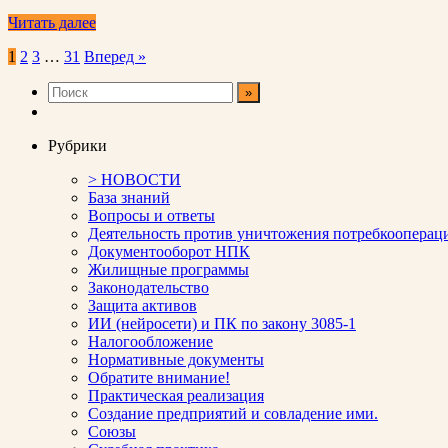
Читать далее
Пагинация
1
2
3
…
31
Вперед »
записей
Рубрики
> НОВОСТИ
База знаний
Вопросы и ответы
Деятельность против уничтожения потребкооперац
Документооборот НПК
Жилищные программы
Законодательство
Защита активов
ИИ (нейросети) и ПК по закону 3085-1
Налогообложение
Нормативные документы
Обратите внимание!
Практическая реализация
Создание предприятий и совладение ими.
Союзы