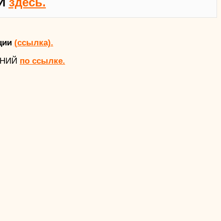
Й
здесь.
ции
(ссылка).
АНИЙ
по ссылке.