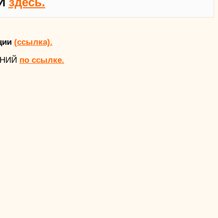
Й
здесь.
ции
(ссылка).
АНИЙ
по ссылке.