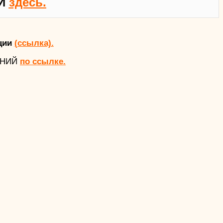
Й
здесь.
ции
(ссылка).
АНИЙ
по ссылке.