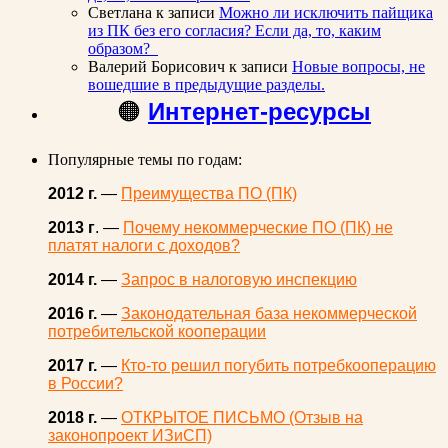
Светлана
к записи
Можно ли исключить пайщика
из ПК без его согласия? Если да, то, каким
образом?
Валерий Борисович
к записи
Новые вопросы, не
вошедшие в предыдущие разделы.
🟠
Интернет-ресурсы
Популярные темы по годам:
2012 г.
—
Преимущества ПО (ПК)
2013 г
. —
Почему некоммерческие ПО (ПК) не
платят налоги с доходов?
2014 г.
—
Запрос в налоговую инспекцию
2016 г.
—
Законодательная база некоммерческой
потребительской кооперации
2017 г.
—
Кто-то решил погубить потребкооперацию
в России?
2018 г.
—
ОТКРЫТОЕ ПИСЬМО (Отзыв на
законопроект ИЗиСП)