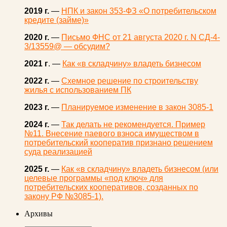
2019 г.
—
НПК и закон 353-ФЗ «О потребительском
кредите (займе)»
2020 г.
—
Письмо ФНС от 21 августа 2020 г. N СД-4-
3/13559@ — обсудим?
2021 г
. —
Как «в складчину» владеть бизнесом
2022 г.
—
Схемное решение по строительству
жилья с использованием ПК
2023 г.
—
Планируемое изменение в закон 3085-1
2024 г.
—
Так делать не рекомендуется. Пример
№11. Внесение паевого взноса имуществом в
потребительский кооператив признано решением
суда реализацией
2025 г.
—
Как «в складчину» владеть бизнесом (или
целевые программы «под ключ» для
потребительских кооперативов, созданных по
закону РФ №3085-1).
Архивы