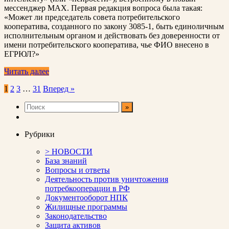
мессенджер MAX. Первая редакция вопроса была такая:
«Может ли председатель совета потребительского
кооператива, созданного по закону 3085-1, быть единоличным
исполнительным органом и действовать без доверенности от
имени потребительского кооператива, чье ФИО внесено в
ЕГРЮЛ?»
Читать далее
Пагинация
1
2
3
…
31
Вперед »
записей
Рубрики
> НОВОСТИ
База знаний
Вопросы и ответы
Деятельность против уничтожения
потребкооперации в РФ
Документооборот НПК
Жилищные программы
Законодательство
Защита активов