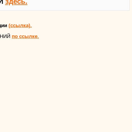
Й
здесь.
ции
(ссылка).
АНИЙ
по ссылке.