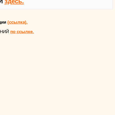
Й
здесь.
ции
(ссылка).
АНИЙ
по ссылке.