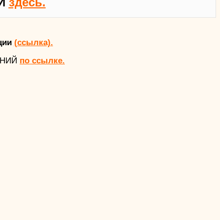
Й
здесь.
ции
(ссылка).
АНИЙ
по ссылке.