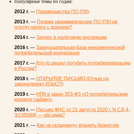
Популярные темы по годам:
2012 г.
—
Преимущества ПО (ПК)
2013 г
. —
Почему некоммерческие ПО (ПК) не
платят налоги с доходов?
2014 г.
—
Запрос в налоговую инспекцию
2016 г.
—
Законодательная база некоммерческой
потребительской кооперации
2017 г.
—
Кто-то решил погубить потребкооперацию
в России?
2018 г.
—
ОТКРЫТОЕ ПИСЬМО (Отзыв на
законопроект ИЗиСП)
2019 г.
—
НПК и закон 353-ФЗ «О потребительском
кредите (займе)»
2020 г.
—
Письмо ФНС от 21 августа 2020 г. N СД-4-
3/13559@ — обсудим?
2021 г
. —
Как «в складчину» владеть бизнесом