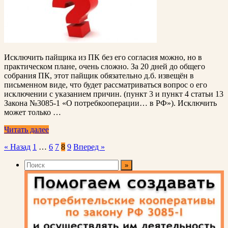
Исключить пайщика из ПК без его согласия можно, но в
практическом плане, очень сложно. За 20 дней до общего
собрания ПК, этот пайщик обязательно д.б. извещён в
письменном виде, что будет рассматриваться вопрос о его
исключении с указанием причин. (пункт 3 и пункт 4 статьи 13
Закона №3085-1 «О потребкооперации… в РФ»). Исключить
может только …
Читать далее
Пагинация
« Назад
1
…
6
7
8
9
Вперед »
записей