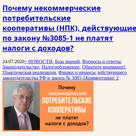
Почему некоммерческие
потребительские
кооперативы (НПК), действующи
по закону №3085-1 не платят
налоги с доходов?
24.07.2020
> НОВОСТИ
,
База знаний
,
Вопросы и ответы
,
Законодательство
,
Налогообложение
,
Обратите внимание!
,
Практическая реализация
,
Фишки и нюансы действующего
законодательства РФ и закона № 3085-1
Комментарии: 2