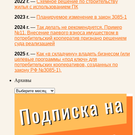
2022 г.
—
Схемное решение по строительству
жилья с использованием ПК
2023 г.
—
Планируемое изменение в закон 3085-1
2024 г.
—
Так делать не рекомендуется. Пример
№11. Внесение паевого взноса имуществом в
потребительский кооператив признано решением
суда реализацией
2025 г.
—
Как «в складчину» владеть бизнесом (или
целевые программы «под ключ» для
потребительских кооперативов, созданных по
закону РФ №3085-1).
Архивы
Архивы