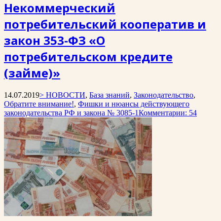
Некоммерческий
потребительский кооператив и
закон 353-ФЗ «О
потребительском кредите
(займе)»
14.07.2019
> НОВОСТИ
,
База знаний
,
Законодательство
,
Обратите внимание!
,
Фишки и нюансы действующего
законодательства РФ и закона № 3085-1
Комментарии: 54