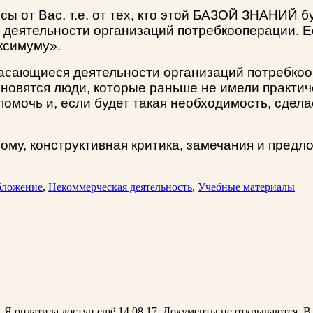
 от Вас, т.е. от тех, кто этой БАЗОЙ ЗНАНИЙ бу
деятельности организаций потребкооперации. Ес
ксимуму».
 касающиеся деятельности организаций потребкоо
новятся люди, которые раньше не имели практиче
помочь и, если будет такая необходимость, сде
му, конструктивная критика, замечания и предл
бложение
,
Некоммерческая деятельность
,
Учебные материалы
. Я оплатила доступ ещё 14.08.17. Документы не открываются. 