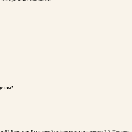
щиком?
ний? Если нет, Вы в такой информации нуждаетесь? 2. Порядок