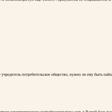
 учредитель потребительское общество, нужно ли ему быть пай
твом некоммерческого потребкооператива есть в Вашей базе зна