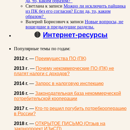
да, то, каким образом?
Светлана
к записи
Можно ли исключить пайщика
из ПК без его согласия? Если да, то, каким
образом?
Валерий Борисович
к записи
Новые вопросы, не
вошедшие в предыдущие разделы.
🟠
Интернет-ресурсы
Популярные темы по годам:
2012 г.
—
Преимущества ПО (ПК)
2013 г
. —
Почему некоммерческие ПО (ПК) не
платят налоги с доходов?
2014 г.
—
Запрос в налоговую инспекцию
2016 г.
—
Законодательная база некоммерческой
потребительской кооперации
2017 г.
—
Кто-то решил погубить потребкооперацию
в России?
2018 г.
—
ОТКРЫТОЕ ПИСЬМО (Отзыв на
законопроект ИЗиСП)