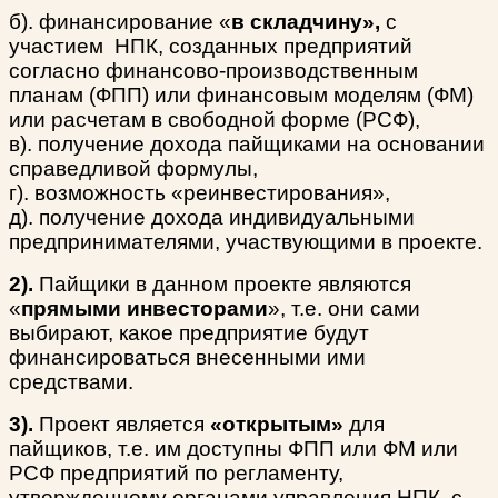
б). финансирование «
в складчину»,
с
участием НПК, созданных предприятий
согласно финансово-производственным
планам (ФПП) или финансовым моделям (ФМ)
или расчетам в свободной форме (РСФ),
в). получение дохода пайщиками на основании
справедливой формулы,
г). возможность «реинвестирования»,
д). получение дохода индивидуальными
предпринимателями, участвующими в проекте.
2).
Пайщики в данном проекте являются
«
прямыми инвесторами
», т.е. они сами
выбирают, какое предприятие будут
финансироваться внесенными ими
средствами.
3).
Проект является
«открытым»
для
пайщиков, т.е. им доступны ФПП или ФМ или
РСФ предприятий по регламенту,
утвержденному органами управления НПК, с