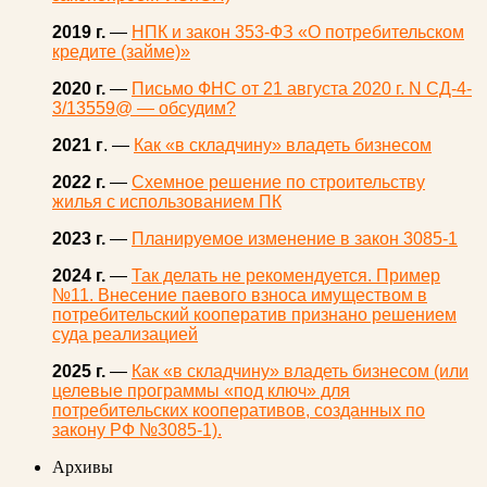
2019 г.
—
НПК и закон 353-ФЗ «О потребительском
кредите (займе)»
2020 г.
—
Письмо ФНС от 21 августа 2020 г. N СД-4-
3/13559@ — обсудим?
2021 г
. —
Как «в складчину» владеть бизнесом
2022 г.
—
Схемное решение по строительству
жилья с использованием ПК
2023 г.
—
Планируемое изменение в закон 3085-1
2024 г.
—
Так делать не рекомендуется. Пример
№11. Внесение паевого взноса имуществом в
потребительский кооператив признано решением
суда реализацией
2025 г.
—
Как «в складчину» владеть бизнесом (или
целевые программы «под ключ» для
потребительских кооперативов, созданных по
закону РФ №3085-1).
Архивы