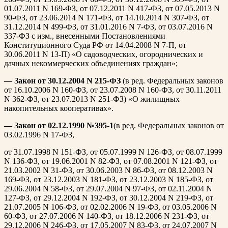
01.07.2011 N 169-ФЗ, от 07.12.2011 N 417-ФЗ, от 07.05.2013 N
90-ФЗ, от 23.06.2014 N 171-ФЗ, от 14.10.2014 N 307-ФЗ, от
31.12.2014 N 499-ФЗ, от 31.01.2016 N 7-ФЗ, от 03.07.2016 N
337-ФЗ с изм., внесенными Постановлениями
Конституционного Суда РФ от 14.04.2008 N 7-П, от
30.06.2011 N 13-П) «О садоводческих, огороднических и
дачных некоммерческих объединениях граждан»;
— Закон от 30.12.2004 N 215-ФЗ
(в ред. Федеральных законов
от 16.10.2006 N 160-ФЗ, от 23.07.2008 N 160-ФЗ, от 30.11.2011
N 362-ФЗ, от 23.07.2013 N 251-ФЗ) «О жилищных
накопительных кооперативах».
— Закон от 02.12.1990 №395-1
(в ред. Федеральных законов от
03.02.1996 N 17-ФЗ,
от 31.07.1998 N 151-ФЗ, от 05.07.1999 N 126-ФЗ, от 08.07.1999
N 136-ФЗ, от 19.06.2001 N 82-ФЗ, от 07.08.2001 N 121-ФЗ, от
21.03.2002 N 31-ФЗ, от 30.06.2003 N 86-ФЗ, от 08.12.2003 N
169-ФЗ, от 23.12.2003 N 181-ФЗ, от 23.12.2003 N 185-ФЗ, от
29.06.2004 N 58-ФЗ, от 29.07.2004 N 97-ФЗ, от 02.11.2004 N
127-ФЗ, от 29.12.2004 N 192-ФЗ, от 30.12.2004 N 219-ФЗ, от
21.07.2005 N 106-ФЗ, от 02.02.2006 N 19-ФЗ, от 03.05.2006 N
60-ФЗ, от 27.07.2006 N 140-ФЗ, от 18.12.2006 N 231-ФЗ, от
29.12.2006 N 246-ФЗ, от 17.05.2007 N 83-ФЗ, от 24.07.2007 N