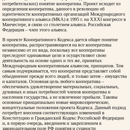
потребительских) понятие кооператива. Проект исходит из
определения кооператива, данного в резолюции об
идентичности кооперативных организаций Международного
кооперативного альянса (МКА) в 1995 г. на XXXI конгрессе в
Манчестере, в связи со столетием альянса. Российская
Федерация – член этого альянса.
В проекте Кооперативного Кодекса дается общее понятие
кооператива, распространяющееся на все кооперативы
независимо от их вида, поскольку все кооперативы
преследуют одинаковые цели и осуществляют свою
деятельность на основе одних и тех же, принятых
Международным кооперативным альянсом, принципов. Тем
самым подчеркивается, что кооператив представляет собой
объединение прежде всего людей, и только затем – имущества
и капиталов. Основная цель любого кооператива –
обеспечивать удовлетворение материальных, социальных,
духовных и иных потребностей членов кооператива и
населения государства, а не извлечение прибыли. Таковы
основные принципиально новые мировоззренческие,
концептуальные положения проекта Кодекса. Данный подход
потребует внесения соответствующих изменений в
Конституцию и Гражданский Кодекс Российской Федерации
и, в первую очередь, введением и закреплением в
законодательном поле РФ понятия и сущности