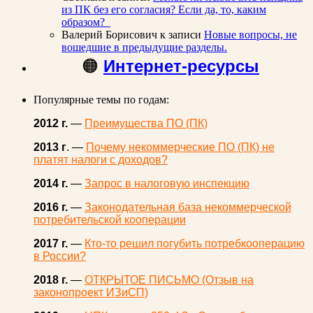
из ПК без его согласия? Если да, то, каким
образом?
Валерий Борисович
к записи
Новые вопросы, не
вошедшие в предыдущие разделы.
🟠
Интернет-ресурсы
Популярные темы по годам:
2012 г.
—
Преимущества ПО (ПК)
2013 г
. —
Почему некоммерческие ПО (ПК) не
платят налоги с доходов?
2014 г.
—
Запрос в налоговую инспекцию
2016 г.
—
Законодательная база некоммерческой
потребительской кооперации
2017 г.
—
Кто-то решил погубить потребкооперацию
в России?
2018 г.
—
ОТКРЫТОЕ ПИСЬМО (Отзыв на
законопроект ИЗиСП)