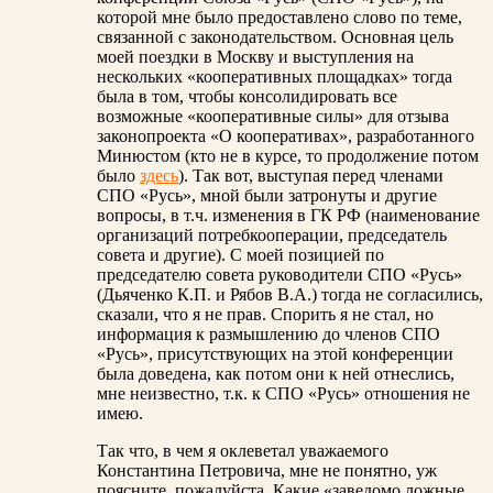
которой мне было предоставлено слово по теме,
связанной с законодательством. Основная цель
моей поездки в Москву и выступления на
нескольких «кооперативных площадках» тогда
была в том, чтобы консолидировать все
возможные «кооперативные силы» для отзыва
законопроекта «О кооперативах», разработанного
Минюстом (кто не в курсе, то продолжение потом
было
здесь
). Так вот, выступая перед членами
СПО «Русь», мной были затронуты и другие
вопросы, в т.ч. изменения в ГК РФ (наименование
организаций потребкооперации, председатель
совета и другие). С моей позицией по
председателю совета руководители СПО «Русь»
(Дьяченко К.П. и Рябов В.А.) тогда не согласились,
сказали, что я не прав. Спорить я не стал, но
информация к размышлению до членов СПО
«Русь», присутствующих на этой конференции
была доведена, как потом они к ней отнеслись,
мне неизвестно, т.к. к СПО «Русь» отношения не
имею.
Так что, в чем я оклеветал уважаемого
Константина Петровича, мне не понятно, уж
поясните, пожалуйста. Какие «заведомо ложные