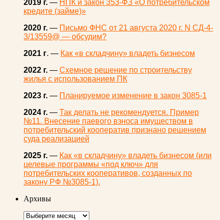
2019 г.
—
НПК и закон 353-ФЗ «О потребительском
кредите (займе)»
2020 г.
—
Письмо ФНС от 21 августа 2020 г. N СД-4-
3/13559@ — обсудим?
2021 г
. —
Как «в складчину» владеть бизнесом
2022 г.
—
Схемное решение по строительству
жилья с использованием ПК
2023 г.
—
Планируемое изменение в закон 3085-1
2024 г.
—
Так делать не рекомендуется. Пример
№11. Внесение паевого взноса имуществом в
потребительский кооператив признано решением
суда реализацией
2025 г.
—
Как «в складчину» владеть бизнесом (или
целевые программы «под ключ» для
потребительских кооперативов, созданных по
закону РФ №3085-1).
Архивы
Архивы