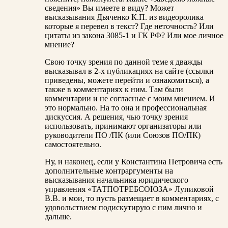
сведения» Вы имеете в виду? Может
высказывания Дьяченко К.П. из видеоролика
которые я перевел в текст? Где неточность? Или
цитаты из закона 3085-1 и ГК РФ? Или мое личное
мнение?
Свою точку зрения по данной теме я дважды
высказывал в 2-х публикациях на сайте (ссылки
приведены, можете перейти и ознакомиться), а
также в комментариях к ним. Там были
комментарии и не согласные с моим мнением. И
это нормально. На то она и профессиональная
дискуссия. А решения, чью точку зрения
использовать, принимают организаторы или
руководители ПО /ПК (или Союзов ПО/ПК)
самостоятельно.
Ну, и наконец, если у Константина Петровича есть
дополнительные контраргументы на
высказывания начальника юридического
управления «ТАТПОТРЕБСОЮЗА» Лупиковой
В.В. и мои, то пусть размещает в комментариях, с
удовольствием подискутирую с ним лично и
дальше.