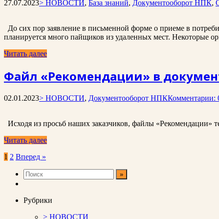
27.07.2023
> НОВОСТИ
,
База знаний
,
Документооборот НПК
,
До сих пор заявление в письменной форме о приеме в потреби
планируется много пайщиков из удаленных мест. Некоторые орг
Читать далее
Файл «Рекомендации» в докумен
02.01.2023
> НОВОСТИ
,
Документооборот НПК
Комментарии: 
Исходя из просьб наших заказчиков, файлы «Рекомендации» т
Читать далее
Пагинация
1
2
Вперед »
записей
Рубрики
> НОВОСТИ