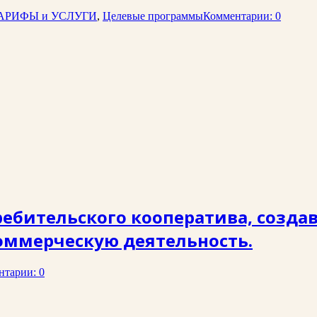
АРИФЫ и УСЛУГИ
,
Целевые программы
Комментарии: 0
бительского кооператива, создав
оммерческую деятельность.
нтарии: 0