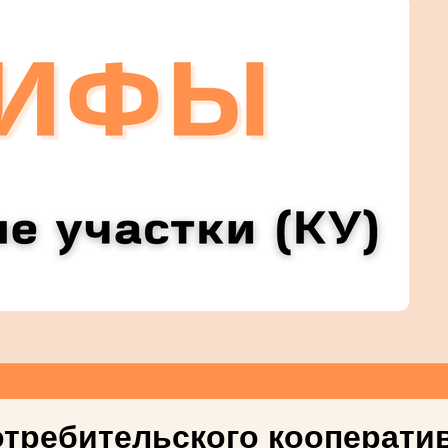
отребительского кооператив