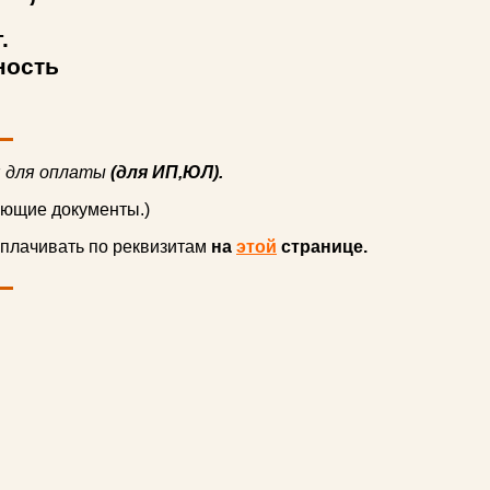
.
ность
я для оплаты
(для ИП,ЮЛ).
ающие документы.)
плачивать по реквизитам
на
этой
странице.