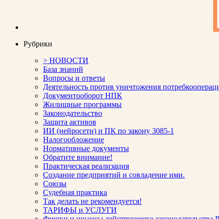
Рубрики
> НОВОСТИ
База знаний
Вопросы и ответы
Деятельность против уничтожения потребкооперац
Документооборот НПК
Жилищные программы
Законодательство
Защита активов
ИИ (нейросети) и ПК по закону 3085-1
Налогообложение
Нормативные документы
Обратите внимание!
Практическая реализация
Создание предприятий и совладение ими.
Союзы
Судебная практика
Так делать не рекомендуется!
ТАРИФЫ и УСЛУГИ
Фишки и нюансы действующего законодательства Р