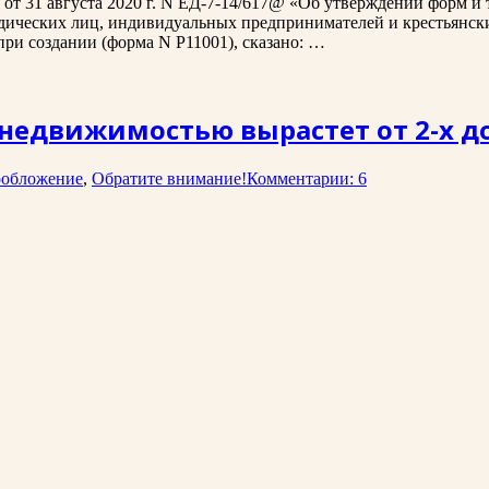
 от 31 августа 2020 г. N ЕД-7-14/617@ «Об утверждении форм 
ических лиц, индивидуальных предпринимателей и крестьянских
ри создании (форма N Р11001), сказано: …
с недвижимостью вырастет от 2-х до
ообложение
,
Обратите внимание!
Комментарии: 6