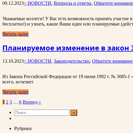
09.12.2023
> НОВОСТИ
,
Вопросы и ответы
,
Обратите внимани
Уважаемые коллеги! У Вас есть возможность принять участие
бесплатно!) и узнать, какие Ваши идеи или планируемые (дей
Читать далее
Планируемое изменение в закон 
13.10.2023
> НОВОСТИ
,
Законодательство
,
Обратите внимание
Из Закона Российской Федерации от 19 июня 1992 г. № 3085-1 
всего, исчезнет
Читать далее
Пагинация
1
2
3
…
6
Вперед »
записей
Рубрики