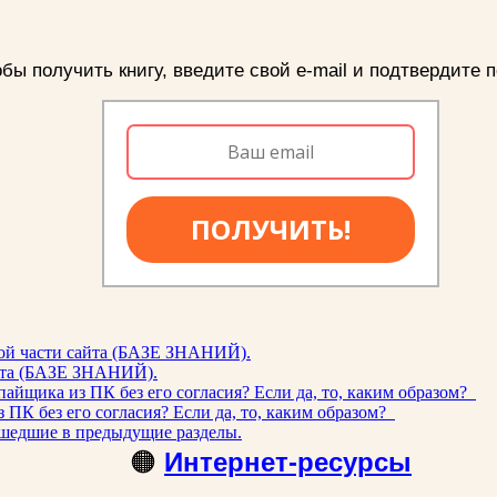
бы получить книгу, введите свой e-mail и подтвердите п
ПОЛУЧИТЬ!
ой части сайта (БАЗЕ ЗНАНИЙ).
айта (БАЗЕ ЗНАНИЙ).
айщика из ПК без его согласия? Если да, то, каким образом?
ПК без его согласия? Если да, то, каким образом?
шедшие в предыдущие разделы.
🟠
Интернет-ресурсы