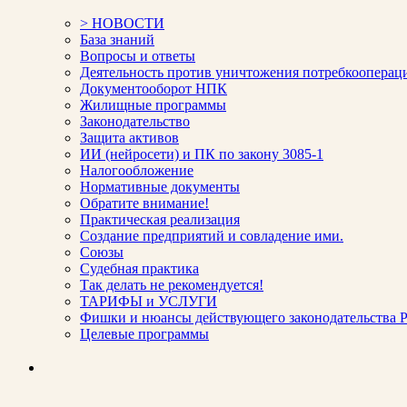
> НОВОСТИ
База знаний
Вопросы и ответы
Деятельность против уничтожения потребкооперац
Документооборот НПК
Жилищные программы
Законодательство
Защита активов
ИИ (нейросети) и ПК по закону 3085-1
Налогообложение
Нормативные документы
Обратите внимание!
Практическая реализация
Создание предприятий и совладение ими.
Союзы
Судебная практика
Так делать не рекомендуется!
ТАРИФЫ и УСЛУГИ
Фишки и нюансы действующего законодательства Р
Целевые программы