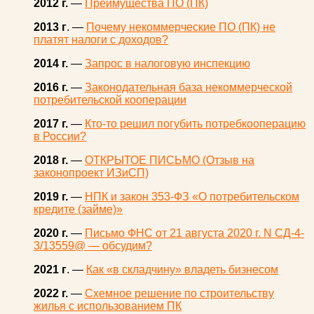
2012 г.
—
Преимущества ПО (ПК)
2013 г
. —
Почему некоммерческие ПО (ПК) не
платят налоги с доходов?
2014 г.
—
Запрос в налоговую инспекцию
2016 г.
—
Законодательная база некоммерческой
потребительской кооперации
2017 г.
—
Кто-то решил погубить потребкооперацию
в России?
2018 г.
—
ОТКРЫТОЕ ПИСЬМО (Отзыв на
законопроект ИЗиСП)
2019 г.
—
НПК и закон 353-ФЗ «О потребительском
кредите (займе)»
2020 г.
—
Письмо ФНС от 21 августа 2020 г. N СД-4-
3/13559@ — обсудим?
2021 г
. —
Как «в складчину» владеть бизнесом
2022 г.
—
Схемное решение по строительству
жилья с использованием ПК