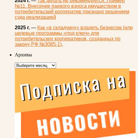
2024 г.
—
Так делать не рекомендуется. Пример
№11. Внесение паевого взноса имуществом в
потребительский кооператив признано решением
суда реализацией
2025 г.
—
Как «в складчину» владеть бизнесом (или
целевые программы «под ключ» для
потребительских кооперативов, созданных по
закону РФ №3085-1).
Архивы
Архивы