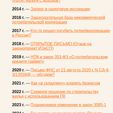
платят налоги с доходов?
2014 г.
—
Запрос в налоговую инспекцию
2016 г.
—
Законодательная база некоммерческой
потребительской кооперации
2017 г.
—
Кто-то решил погубить потребкооперацию
в России?
2018 г.
—
ОТКРЫТОЕ ПИСЬМО (Отзыв на
законопроект ИЗиСП)
2019 г.
—
НПК и закон 353-ФЗ «О потребительском
кредите (займе)»
2020 г.
—
Письмо ФНС от 21 августа 2020 г. N СД-4-
3/13559@ — обсудим?
2021 г
. —
Как «в складчину» владеть бизнесом
2022 г.
—
Схемное решение по строительству
жилья с использованием ПК
2023 г.
—
Планируемое изменение в закон 3085-1