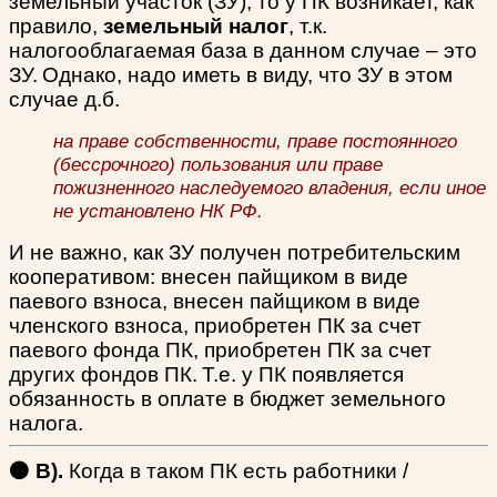
земельный участок (ЗУ), то у ПК возникает, как
правило,
земельный налог
, т.к.
налогооблагаемая база в данном случае – это
ЗУ.
Однако, надо иметь в виду, что ЗУ в этом
случае д.б.
на праве собственности, праве постоянного
(бессрочного) пользования или праве
пожизненного наследуемого владения, если иное
не установлено НК РФ.
И не важно, как ЗУ получен потребительским
кооперативом: внесен пайщиком в виде
паевого взноса, внесен пайщиком в виде
членского взноса, приобретен ПК за счет
паевого фонда ПК, приобретен ПК за счет
других фондов ПК.
Т.е. у ПК появляется
обязанность в оплате в бюджет земельного
налога.
🟠 В).
Когда в таком ПК есть работники /