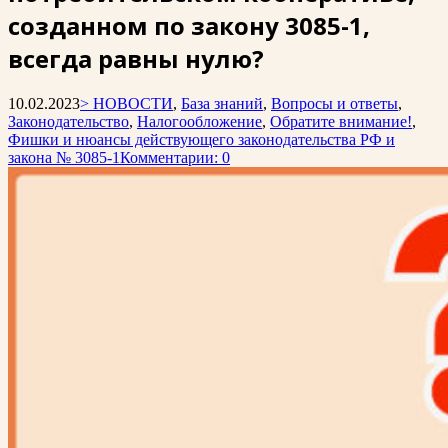
созданном по закону 3085-1,
всегда равны нулю?
10.02.2023
> НОВОСТИ
,
База знаний
,
Вопросы и ответы
,
Законодательство
,
Налогообложение
,
Обратите внимание!
,
Фишки и нюансы действующего законодательства РФ и
закона № 3085-1
Комментарии: 0