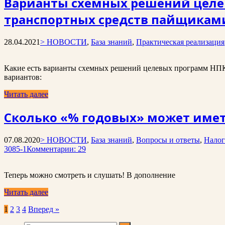
Варианты схемных решений целев
транспортных средств пайщикам
28.04.2021
> НОВОСТИ
,
База знаний
,
Практическая реализация
Какие есть варианты схемных решений целевых программ НПК,
вариантов:
Читать далее
Сколько «% годовых» может име
07.08.2020
> НОВОСТИ
,
База знаний
,
Вопросы и ответы
,
Налог
3085-1
Комментарии: 29
Теперь можно смотреть и слушать! В дополнение
Читать далее
Пагинация
1
2
3
4
Вперед »