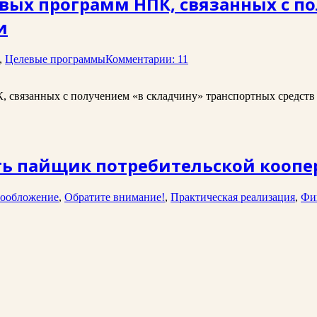
ых программ НПК, связанных с п
и
,
Целевые программы
Комментарии: 11
 связанных с получением «в складчину» транспортных средств 
ть пайщик потребительской коопе
ообложение
,
Обратите внимание!
,
Практическая реализация
,
Фи