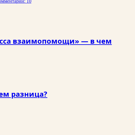
омментарии: 10
сса взаимопомощи» — в чем
ем разница?