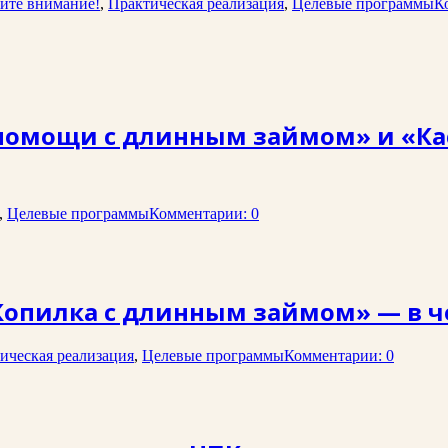
ите внимание!
,
Практическая реализация
,
Целевые программы
К
помощи с длинным займом» и «Ка
,
Целевые программы
Комментарии: 0
Копилка с длинным займом» — в ч
ическая реализация
,
Целевые программы
Комментарии: 0