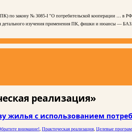
 (ПК) по закону № 3085-I "О потребительской кооперации … в РФ
ля детального изучения применения ПК, фишки и нюансы — БА
ческая реализация»
ву жилья с использованием потре
братите внимание!
,
Практическая реализация
,
Целевые програ