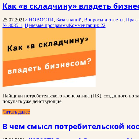
Как «в складчину» владеть бизне
25.07.2021
> НОВОСТИ
,
База знаний
,
Вопросы и ответы
,
Практ
№ 3085-1
,
Целевые программы
Комментарии: 22
Пайщики потребительского кооператива (ПК), созданного по за
покупать уже действующие.
Читать далее
В чем смысл потребительской ко