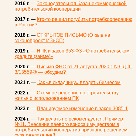
2016 г.
—
Законодательная база некоммерческой
потребительской кооперации
2017 г.
—
Кто-то решил погубить потребкооперацию
в России?
2018 г.
—
ОТКРЫТОЕ ПИСЬМО (Отзыв на
законопроект ИЗиСП)
2019 г.
—
НПК и закон 353-ФЗ «О потребительском
кредите (займе)»
2020 г.
—
Письмо ФНС от 21 августа 2020 г. N СД-4-
3/13559@ — обсудим?
2021 г
. —
Как «в складчину» владеть бизнесом
2022 г.
—
Схемное решение по строительству
жилья с использованием ПК
2023 г.
—
Планируемое изменение в закон 3085-1
2024 г.
—
Так делать не рекомендуется. Пример
№11. Внесение паевого взноса имуществом в
потребительский кооператив признано решением
суда реализацией