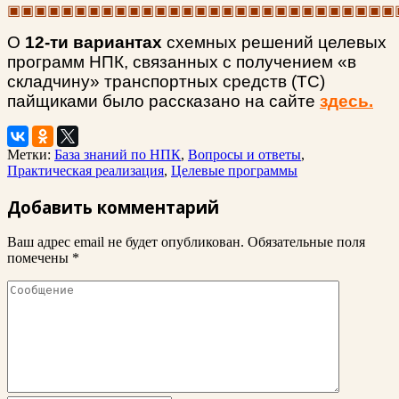
▣▣▣▣▣▣▣▣▣▣▣▣▣▣▣▣▣▣▣▣▣▣▣▣▣▣▣▣▣
О
12-ти вариантах
схемных решений целевых
программ НПК, связанных с получением «в
складчину» транспортных средств (ТС)
пайщиками было рассказано на сайте
здесь.
Метки:
База знаний по НПК
,
Вопросы и ответы
,
Практическая реализация
,
Целевые программы
Добавить комментарий
Ваш адрес email не будет опубликован.
Обязательные поля
помечены
*