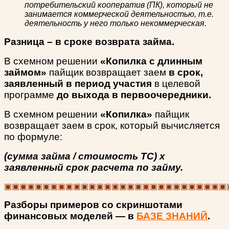
потребительский кооператив (ПК), который не
занимается коммерческой деятельностью, т.е.
деятельность у него только некоммерческая.
Разница – в сроке возврата займа.
В схемном решении
«Копилка с длинным
займом»
пайщик возвращает заем
в срок,
заявленный в период участия
в целевой
программе
до выхода в первоочередники.
В схемном решении
«Копилка»
пайщик
возвращает заем в срок, который вычисляется
по формуле:
(сумма займа / стоимость ТС) х
заявленный срок расчета по займу.
▣▣▣▣▣▣▣▣▣▣▣▣▣▣▣▣▣▣▣▣▣▣▣▣▣▣▣▣▣
Разборы примеров со скриншотами
финансовых моделей — в
БАЗЕ ЗНАНИЙ
.