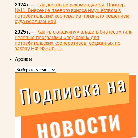
2024 г.
—
Так делать не рекомендуется. Пример
№11. Внесение паевого взноса имуществом в
потребительский кооператив признано решением
суда реализацией
2025 г.
—
Как «в складчину» владеть бизнесом (или
целевые программы «под ключ» для
потребительских кооперативов, созданных по
закону РФ №3085-1).
Архивы
Архивы