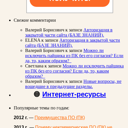
Свежие комментарии
Валерий Борисович
к записи
Авторизация в
закрытой части сайта (БАЗЕ ЗНАНИЙ).
ELENA
к записи
Авторизация в закрытой части
сайта (БАЗЕ ЗНАНИЙ).
Валерий Борисович
к записи
Можно ли
исключить пайщика из ПК без его согласия? Если
да, то, каким образом?
Светлана
к записи
Можно ли исключить пайщика
из ПК без его согласия? Если да, то, каким
образом?
Валерий Борисович
к записи
Новые вопросы, не
вошедшие в предыдущие разделы.
🟠
Интернет-ресурсы
Популярные темы по годам:
2012 г.
—
Преимущества ПО (ПК)
2013 г
. —
Почему некоммерческие ПО (ПК) не