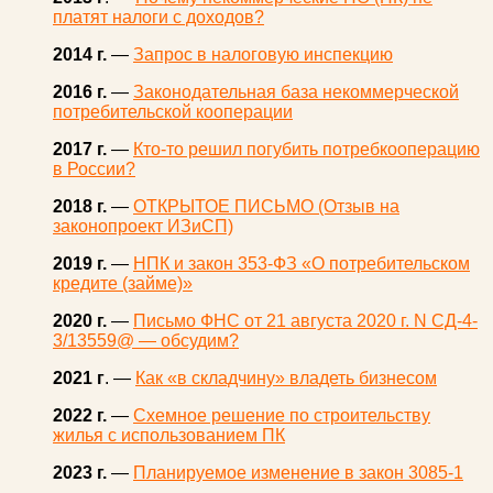
платят налоги с доходов?
2014 г.
—
Запрос в налоговую инспекцию
2016 г.
—
Законодательная база некоммерческой
потребительской кооперации
2017 г.
—
Кто-то решил погубить потребкооперацию
в России?
2018 г.
—
ОТКРЫТОЕ ПИСЬМО (Отзыв на
законопроект ИЗиСП)
2019 г.
—
НПК и закон 353-ФЗ «О потребительском
кредите (займе)»
2020 г.
—
Письмо ФНС от 21 августа 2020 г. N СД-4-
3/13559@ — обсудим?
2021 г
. —
Как «в складчину» владеть бизнесом
2022 г.
—
Схемное решение по строительству
жилья с использованием ПК
2023 г.
—
Планируемое изменение в закон 3085-1