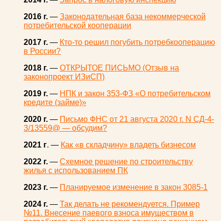
2016 г.
—
Законодательная база некоммерческой
потребительской кооперации
2017 г.
—
Кто-то решил погубить потребкооперацию
в России?
2018 г.
—
ОТКРЫТОЕ ПИСЬМО (Отзыв на
законопроект ИЗиСП)
2019 г.
—
НПК и закон 353-ФЗ «О потребительском
кредите (займе)»
2020 г.
—
Письмо ФНС от 21 августа 2020 г. N СД-4-
3/13559@ — обсудим?
2021 г
. —
Как «в складчину» владеть бизнесом
2022 г.
—
Схемное решение по строительству
жилья с использованием ПК
2023 г.
—
Планируемое изменение в закон 3085-1
2024 г.
—
Так делать не рекомендуется. Пример
№11. Внесение паевого взноса имуществом в