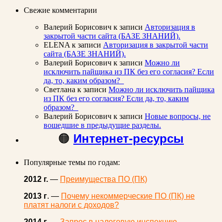
Свежие комментарии
Валерий Борисович
к записи
Авторизация в
закрытой части сайта (БАЗЕ ЗНАНИЙ).
ELENA
к записи
Авторизация в закрытой части
сайта (БАЗЕ ЗНАНИЙ).
Валерий Борисович
к записи
Можно ли
исключить пайщика из ПК без его согласия? Если
да, то, каким образом?
Светлана
к записи
Можно ли исключить пайщика
из ПК без его согласия? Если да, то, каким
образом?
Валерий Борисович
к записи
Новые вопросы, не
вошедшие в предыдущие разделы.
🟠
Интернет-ресурсы
Популярные темы по годам:
2012 г.
—
Преимущества ПО (ПК)
2013 г
. —
Почему некоммерческие ПО (ПК) не
платят налоги с доходов?
2014 г.
—
Запрос в налоговую инспекцию