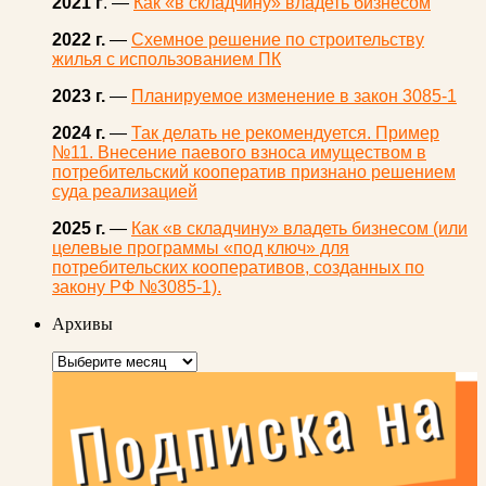
2021 г
. —
Как «в складчину» владеть бизнесом
2022 г.
—
Схемное решение по строительству
жилья с использованием ПК
2023 г.
—
Планируемое изменение в закон 3085-1
2024 г.
—
Так делать не рекомендуется. Пример
№11. Внесение паевого взноса имуществом в
потребительский кооператив признано решением
суда реализацией
2025 г.
—
Как «в складчину» владеть бизнесом (или
целевые программы «под ключ» для
потребительских кооперативов, созданных по
закону РФ №3085-1).
Архивы
Архивы