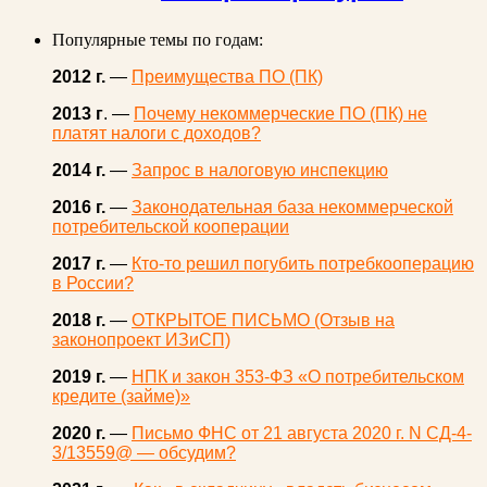
Популярные темы по годам:
2012 г.
—
Преимущества ПО (ПК)
2013 г
. —
Почему некоммерческие ПО (ПК) не
платят налоги с доходов?
2014 г.
—
Запрос в налоговую инспекцию
2016 г.
—
Законодательная база некоммерческой
потребительской кооперации
2017 г.
—
Кто-то решил погубить потребкооперацию
в России?
2018 г.
—
ОТКРЫТОЕ ПИСЬМО (Отзыв на
законопроект ИЗиСП)
2019 г.
—
НПК и закон 353-ФЗ «О потребительском
кредите (займе)»
2020 г.
—
Письмо ФНС от 21 августа 2020 г. N СД-4-
3/13559@ — обсудим?