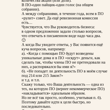
количества акций (или доли).
В ПО-один пайщик-один голос (на общем
собрании).
А между собраниями, в течение года, всем в ПО
«рулит» совет. Да ещё ревизионная комиссия
есть…
Чувствуется, что Вы руководитель бизнеса:
в одном предложении задали столько вопросов,
что отвечать в письменном виде надо часа два.
🙂
А когда Вы увидите ответы, у Вас появится ещё
куча вопросов, например:
а). «Когда с помощью ПО будут возведены
уникальные дома и в ПО «осядут» деньги, как
сделать так, чтобы члены ПО не претендовали на
них, а распоряжался бы ими я?»
б). «Не попадет ли деятельность ПО в моём случае
под 214 или 215 Закон?»
и т.д. и т.п.
Скажу только, что Ваша деятельность — одна из
тех, на которую ПО (вернее некоммерческое ПО)
«накладывается» идеальным образом.
Но не всё так просто, особенно, учитывая п. б).
Поэтому давайте идти к цели быстро, но
последовательно.