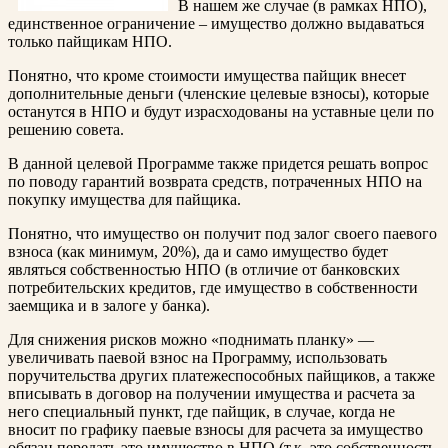
В нашем же случае (в рамках НПО),
единственное ограничение – имущество должно выдаваться
только пайщикам НПО.
Понятно, что кроме стоимости имущества пайщик внесет
дополнительные деньги (членские целевые взносы), которые
останутся в НПО и будут израсходованы на уставные цели по
решению совета.
В данной целевой Программе также придется решать вопрос
по поводу гарантий возврата средств, потраченных НПО на
покупку имущества для пайщика.
Понятно, что имущество он получит под залог своего паевого
взноса (как минимум, 20%), да и само имущество будет
являться собственностью НПО (в отличие от банковских
потребительских кредитов, где имущество в собственности
заемщика и в залоге у банка).
Для снижения рисков можно «поднимать планку» —
увеличивать паевой взнос на Программу, использовать
поручительства других платежеспособных пайщиков, а также
вписывать в договор на получении имущества и расчета за
него специальный пункт, где пайщик, в случае, когда не
вносит по графику паевые взносы для расчета за имущество
обязан передать это имущество в НПО (т.к. это собственность