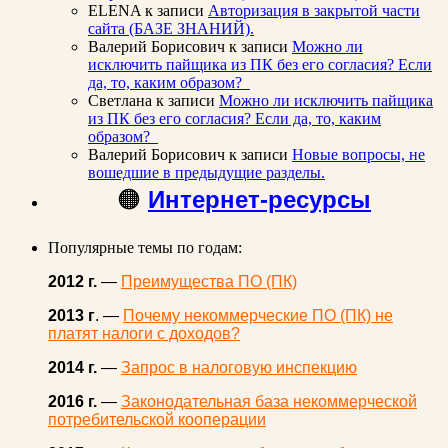
ELENA
к записи
Авторизация в закрытой части
сайта (БАЗЕ ЗНАНИЙ).
Валерий Борисович
к записи
Можно ли
исключить пайщика из ПК без его согласия? Если
да, то, каким образом?
Светлана
к записи
Можно ли исключить пайщика
из ПК без его согласия? Если да, то, каким
образом?
Валерий Борисович
к записи
Новые вопросы, не
вошедшие в предыдущие разделы.
🟠
Интернет-ресурсы
Популярные темы по годам:
2012 г.
—
Преимущества ПО (ПК)
2013 г
. —
Почему некоммерческие ПО (ПК) не
платят налоги с доходов?
2014 г.
—
Запрос в налоговую инспекцию
2016 г.
—
Законодательная база некоммерческой
потребительской кооперации