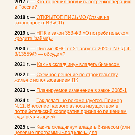
2017 г.
—
Кто-то решил погубить потребкооперацию
в России?
2018 г.
—
ОТКРЫТОЕ ПИСЬМО (Отзыв на
законопроект ИЗиСП)
2019 г.
—
НПК и закон 353-ФЗ «О потребительском
кредите (займе)»
2020 г.
—
Письмо ФНС от 21 августа 2020 г. N СД-4-
3/13559@ — обсудим?
2021 г
. —
Как «в складчину» владеть бизнесом
2022 г.
—
Схемное решение по строительству
жилья с использованием ПК
2023 г.
—
Планируемое изменение в закон 3085-1
2024 г.
—
Так делать не рекомендуется. Пример
№11. Внесение паевого взноса имуществом в
потребительский кооператив признано решением
суда реализацией
2025 г.
—
Как «в складчину» владеть бизнесом (или
целевые программы «под ключ» для