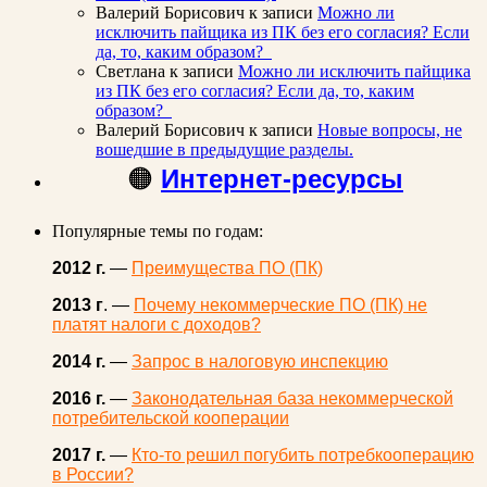
Валерий Борисович
к записи
Можно ли
исключить пайщика из ПК без его согласия? Если
да, то, каким образом?
Светлана
к записи
Можно ли исключить пайщика
из ПК без его согласия? Если да, то, каким
образом?
Валерий Борисович
к записи
Новые вопросы, не
вошедшие в предыдущие разделы.
🟠
Интернет-ресурсы
Популярные темы по годам:
2012 г.
—
Преимущества ПО (ПК)
2013 г
. —
Почему некоммерческие ПО (ПК) не
платят налоги с доходов?
2014 г.
—
Запрос в налоговую инспекцию
2016 г.
—
Законодательная база некоммерческой
потребительской кооперации
2017 г.
—
Кто-то решил погубить потребкооперацию
в России?