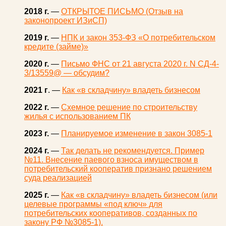
2018 г.
—
ОТКРЫТОЕ ПИСЬМО (Отзыв на
законопроект ИЗиСП)
2019 г.
—
НПК и закон 353-ФЗ «О потребительском
кредите (займе)»
2020 г.
—
Письмо ФНС от 21 августа 2020 г. N СД-4-
3/13559@ — обсудим?
2021 г
. —
Как «в складчину» владеть бизнесом
2022 г.
—
Схемное решение по строительству
жилья с использованием ПК
2023 г.
—
Планируемое изменение в закон 3085-1
2024 г.
—
Так делать не рекомендуется. Пример
№11. Внесение паевого взноса имуществом в
потребительский кооператив признано решением
суда реализацией
2025 г.
—
Как «в складчину» владеть бизнесом (или
целевые программы «под ключ» для
потребительских кооперативов, созданных по
закону РФ №3085-1).